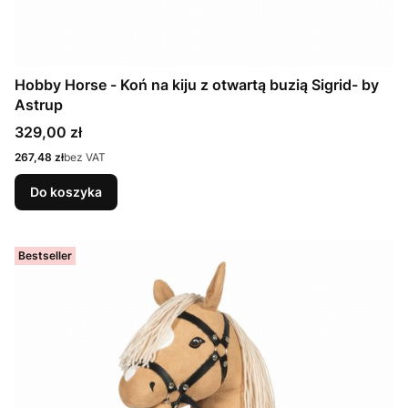
Hobby Horse - Koń na kiju z otwartą buzią Sigrid- by
Astrup
Cena
329,00 zł
Cena
267,48 zł
bez VAT
Do koszyka
Bestseller