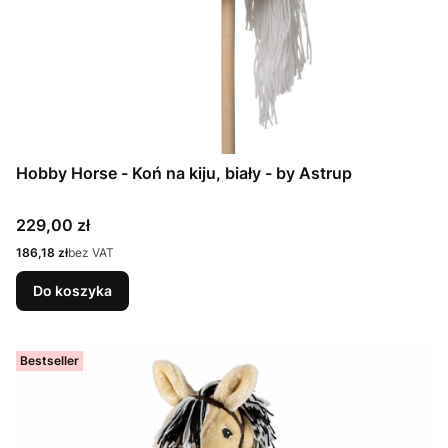
Hobby Horse - Koń na kiju, biały - by Astrup
Cena
229,00 zł
Cena
186,18 zł
bez VAT
Do koszyka
Bestseller