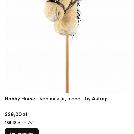
Hobby Horse - Koń na kiju, blond - by Astrup
Cena
229,00 zł
Cena
186,18 zł
bez VAT
Do koszyka