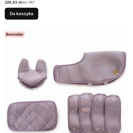
Cena
226,83 zł
bez VAT
Do koszyka
Bestseller