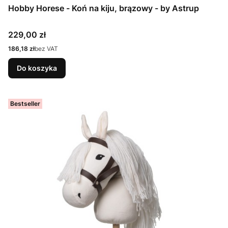
Hobby Horese - Koń na kiju, brązowy - by Astrup
Cena
229,00 zł
Cena
186,18 zł
bez VAT
Do koszyka
Bestseller