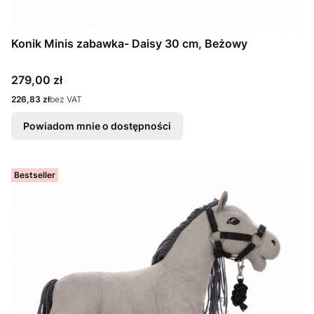
Konik Minis zabawka- Daisy 30 cm, Beżowy
Cena
279,00 zł
Cena
226,83 zł
bez VAT
Powiadom mnie o dostępności
Bestseller