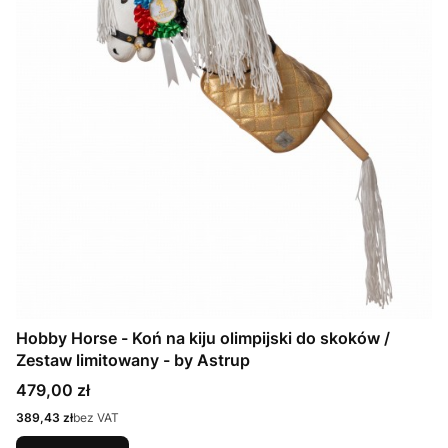
Hobby Horse - Koń na kiju olimpijski do skoków /
Zestaw limitowany - by Astrup
Cena
479,00 zł
Cena
389,43 zł
bez VAT