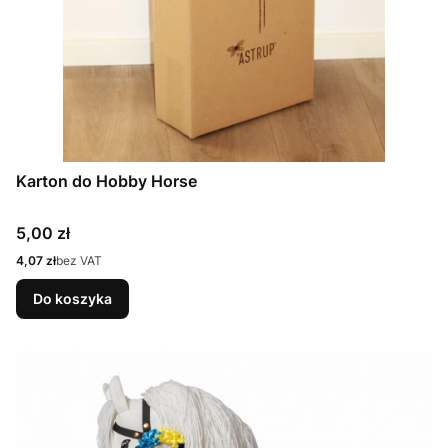
Karton do Hobby Horse
Cena
5,00 zł
Cena
4,07 zł
bez VAT
Do koszyka