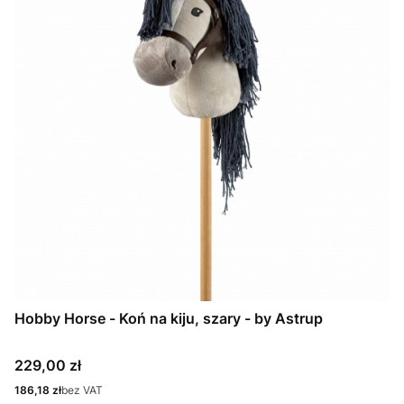
Hobby Horse - Koń na kiju, szary - by Astrup
Cena
229,00 zł
Cena
186,18 zł
bez VAT