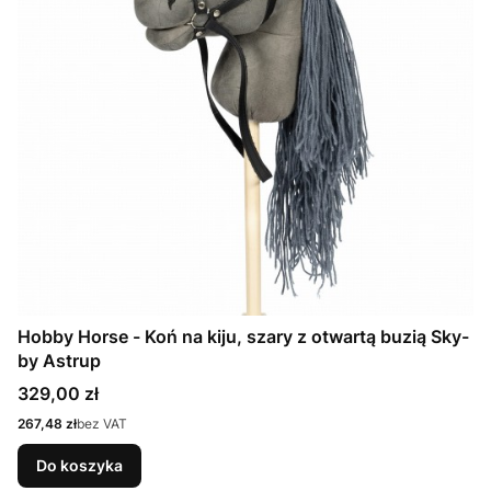
Hobby Horse - Koń na kiju, szary z otwartą buzią Sky-
by Astrup
Cena
329,00 zł
Cena
267,48 zł
bez VAT
Do koszyka