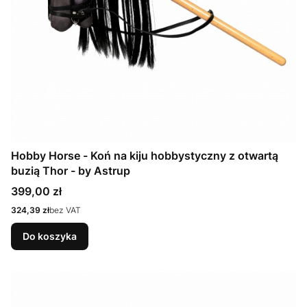
Hobby Horse - Koń na kiju hobbystyczny z otwartą
buzią Thor - by Astrup
Cena
399,00 zł
Cena
324,39 zł
bez VAT
Do koszyka