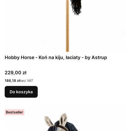
Hobby Horse - Koń na kiju, łaciaty - by Astrup
Cena
229,00 zł
Cena
186,18 zł
bez VAT
Do koszyka
Bestseller