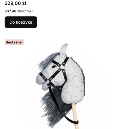
Cena
329,00 zł
Cena
267,48 zł
bez VAT
Do koszyka
Bestseller