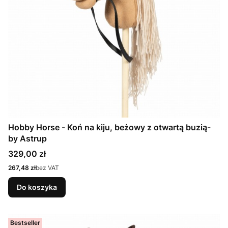
Hobby Horse - Koń na kiju, beżowy z otwartą buzią-
by Astrup
Cena
329,00 zł
Cena
267,48 zł
bez VAT
Do koszyka
Bestseller