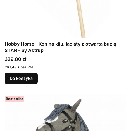
Hobby Horse - Koń na kiju, łaciaty z otwartą buzią
STAR - by Astrup
Cena
329,00 zł
Cena
267,48 zł
bez VAT
Do koszyka
Bestseller