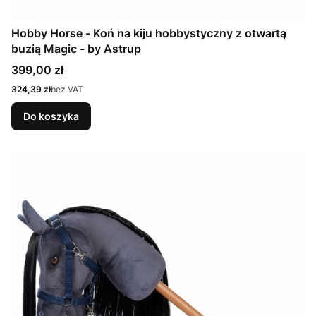
Hobby Horse - Koń na kiju hobbystyczny z otwartą
buzią Magic - by Astrup
Cena
399,00 zł
Cena
324,39 zł
bez VAT
Do koszyka