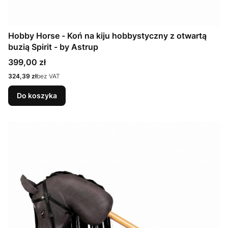
Hobby Horse - Koń na kiju hobbystyczny z otwartą
buzią Spirit - by Astrup
Cena
399,00 zł
Cena
324,39 zł
bez VAT
Do koszyka