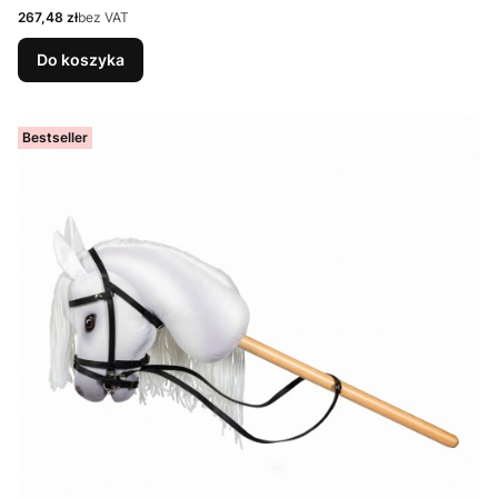
Cena
267,48 zł
bez VAT
Do koszyka
Bestseller