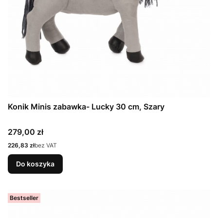
Konik Minis zabawka- Lucky 30 cm, Szary
Cena
279,00 zł
Cena
226,83 zł
bez VAT
Do koszyka
Bestseller