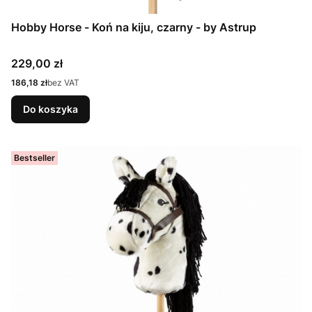
Hobby Horse - Koń na kiju, czarny - by Astrup
Cena
229,00 zł
Cena
186,18 zł
bez VAT
Do koszyka
Bestseller