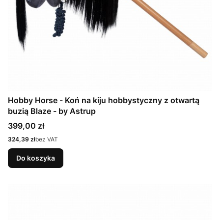
Hobby Horse - Koń na kiju hobbystyczny z otwartą
buzią Blaze - by Astrup
Cena
399,00 zł
Cena
324,39 zł
bez VAT
Do koszyka