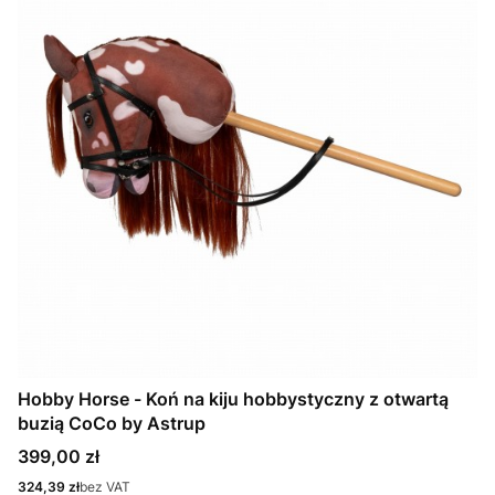
Hobby Horse - Koń na kiju hobbystyczny z otwartą
buzią CoCo by Astrup
Cena
399,00 zł
Cena
324,39 zł
bez VAT