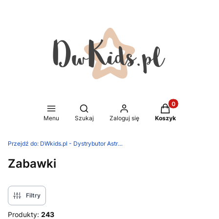
Produkty w koszy
Otwórz wyszukiwarkę
Menu
Szukaj
Zaloguj się
Koszyk
Przejdź do:
DWkids.pl - Dystrybutor Astrup Group, MamaMemo, Binabo, Tualoop
Zabawki
Filtry
Produkty:
243