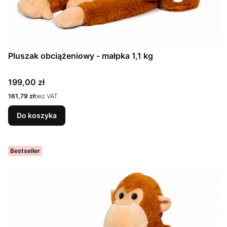
Pluszak obciążeniowy - małpka 1,1 kg
Cena
199,00 zł
Cena
161,79 zł
bez VAT
Do koszyka
Bestseller