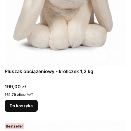
Pluszak obciążeniowy - króliczek 1,2 kg
Cena
199,00 zł
Cena
161,79 zł
bez VAT
Do koszyka
Bestseller