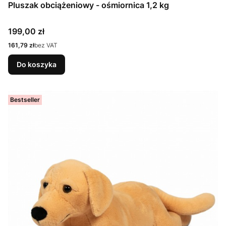
Pluszak obciążeniowy - ośmiornica 1,2 kg
Cena
199,00 zł
Cena
161,79 zł
bez VAT
Do koszyka
Bestseller