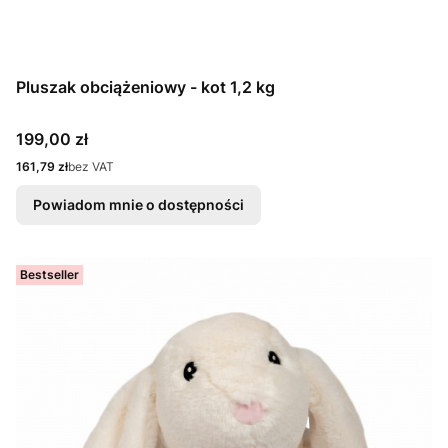
Pluszak obciążeniowy - kot 1,2 kg
Cena
199,00 zł
Cena
161,79 zł
bez VAT
Powiadom mnie o dostępności
Bestseller