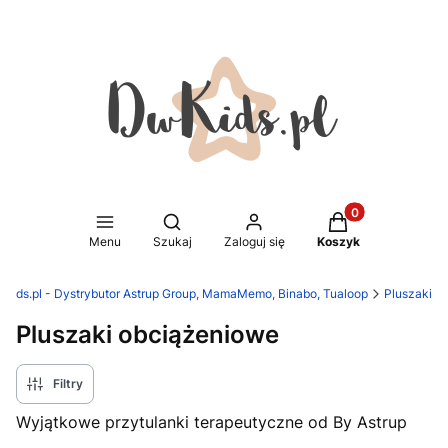
Produkty w koszy
Otwórz wyszukiwarkę
Menu
Szukaj
Zaloguj się
Koszyk
kids.pl - Dystrybutor Astrup Group, MamaMemo, Binabo, Tualoop
Pluszaki
Pluszaki obciążeniowe
Filtry
Wyjątkowe przytulanki terapeutyczne od By Astrup