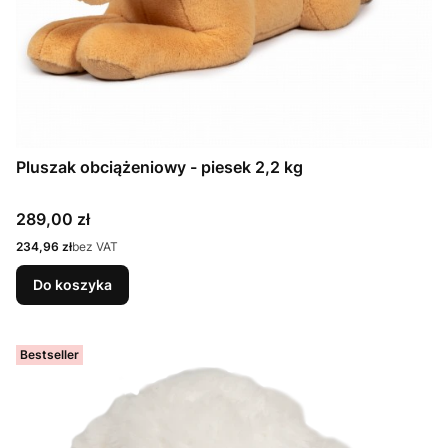
Pluszak obciążeniowy - piesek 2,2 kg
Cena
289,00 zł
Cena
234,96 zł
bez VAT
Do koszyka
Bestseller