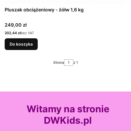
Pluszak obciążeniowy - żółw 1,6 kg
Cena
249,00 zł
Cena
202,44 zł
bez VAT
Do koszyka
Strona
z 1
Witamy na stronie
DWKids.pl