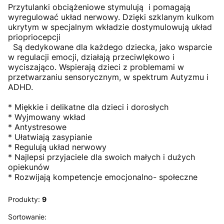
Przytulanki obciążeniowe stymulują i pomagają
wyregulować układ nerwowy. Dzięki szklanym kulkom
ukrytym w specjalnym wkładzie dostymulowują układ
priopriocepcji
Są dedykowane dla każdego dziecka, jako wsparcie
w regulacji emocji, działają przeciwlękowo i
wyciszająco. Wspierają dzieci z problemami w
przetwarzaniu sensorycznym, w spektrum Autyzmu i
ADHD.
* Miękkie i delikatne dla dzieci i dorosłych
* Wyjmowany wkład
* Antystresowe
* Ułatwiają zasypianie
* Regulują układ nerwowy
* Najlepsi przyjaciele dla swoich małych i dużych
opiekunów
* Rozwijają kompetencje emocjonalno- społeczne
Produkty:
9
Lista produktów
Sortowanie: