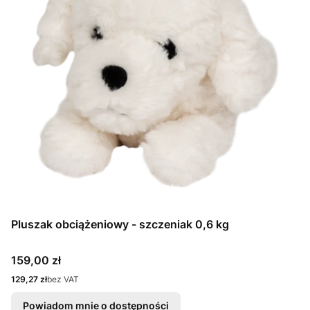
Pluszak obciążeniowy - szczeniak 0,6 kg
Cena
159,00 zł
Cena
129,27 zł
bez VAT
Powiadom mnie o dostępności