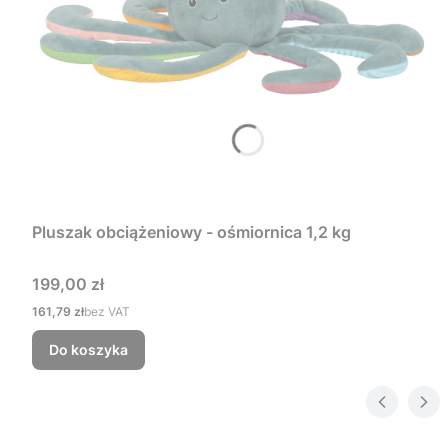
Pluszak obciążeniowy - ośmiornica 1,2 kg
Cena
199,00 zł
Cena
161,79 zł
bez VAT
Do koszyka