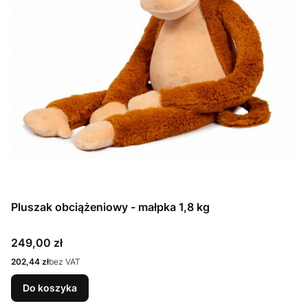
Pluszak obciążeniowy - małpka 1,8 kg
Cena
249,00 zł
Cena
202,44 zł
bez VAT
Do koszyka