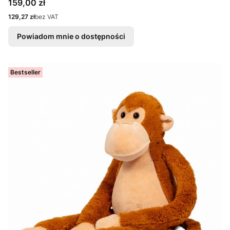
Cena
159,00 zł
Cena
129,27 zł
bez VAT
Powiadom mnie o dostępności
Bestseller