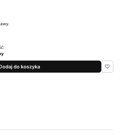
tawy.
ść:
ny
Dodaj do koszyka