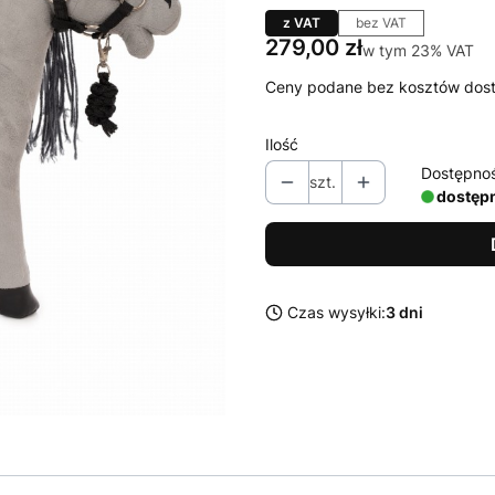
z VAT
bez VAT
Cena
279,00 zł
w tym 23% VAT
w tym
23%
VAT
Ceny podane bez kosztów dos
Ilość
Dostępno
szt.
dostęp
Czas wysyłki:
3 dni