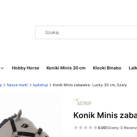
Hobby Horse
Koniki Minis 30 cm
Klocki Binabo
Lalk
p
Nasze marki
byAstrup
Konik Minis zabawka- Lucky 30 cm, Szary
Konik Minis zab
0.00
(Oceny: 0 Recenzj