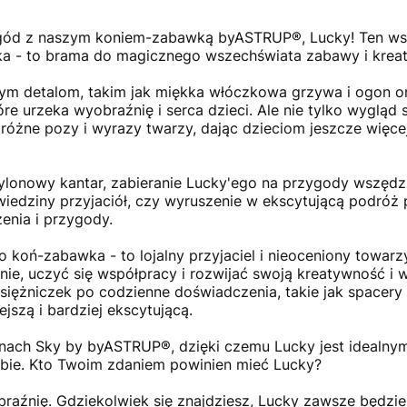
rzygód z naszym koniem-zabawką byASTRUP®, Lucky! Ten w
ka - to brama do magicznego wszechświata zabawy i krea
ym detalom, takim jak miękka włóczkowa grzywa i ogon or
e urzeka wyobraźnię i serca dzieci. Ale nie tylko wygląd 
różne pozy i wyrazy twarzy, dając dzieciom jeszcze więcej
onowy kantar, zabieranie Lucky'ego na przygody wszędzie 
wiedziny przyjaciół, czy wyruszenie w ekscytującą podróż 
nia i przygody.
ko koń-zabawka - to lojalny przyjaciel i nieoceniony towa
nie, uczyć się współpracy i rozwijać swoją kreatywność i 
księżniczek po codzienne doświadczenia, takie jak spacery
jszą i bardziej ekscytującą.
nach Sky by byASTRUP®, dzięki czemu Lucky jest idealny
iebie. Kto Twoim zdaniem powinien mieć Lucky?
raźnię. Gdziekolwiek się znajdziesz, Lucky zawsze będzi