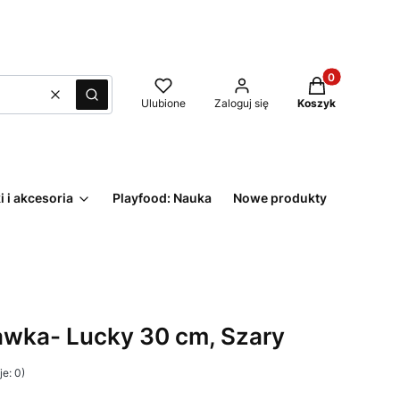
Produkty w kos
Wyczyść
Szukaj
Ulubione
Zaloguj się
Koszyk
i i akcesoria
Playfood: Nauka
Nowe produkty
awka- Lucky 30 cm, Szary
e: 0)