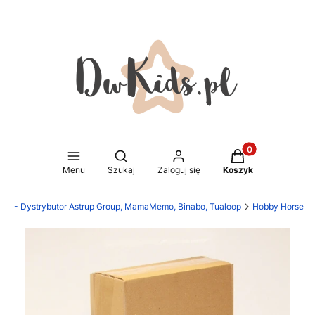
Produkty w koszy
Otwórz wyszukiwarkę
Menu
Szukaj
Zaloguj się
Koszyk
.pl - Dystrybutor Astrup Group, MamaMemo, Binabo, Tualoop
Hobby Horse