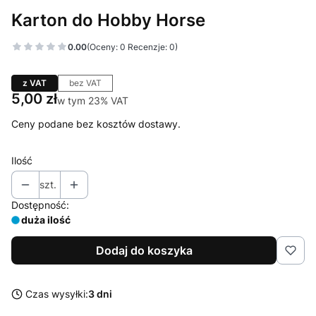
Karton do Hobby Horse
0.00
(Oceny: 0 Recenzje: 0)
z VAT
bez VAT
Cena
5,00 zł
w tym 23% VAT
w tym
23%
VAT
Ceny podane bez kosztów dostawy.
Ilość
szt.
Dostępność:
duża ilość
Dodaj do koszyka
Czas wysyłki:
3 dni