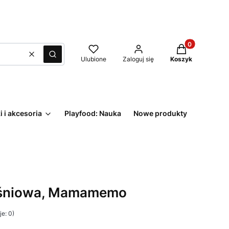
Produkty w kos
Wyczyść
Szukaj
Ulubione
Zaloguj się
Koszyk
i i akcesoria
Playfood: Nauka
Nowe produkty
iśniowa, Mamamemo
e: 0)