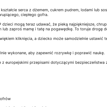
 w kształcie serca z dżemem, cukrem pudrem, lodami lub s
rupiącego, ciepłego gofra.
ieci mogą teraz udawać, że pieką najpiękniejsze, chrupią
m lub zaproś mamę i tatę na pogawędkę. To toruje drogę d
źwiękiem kliknięcia, a dziecko może samodzielnie ustawić t
lnie wykonane, aby zapewnić rozrywkę i poprawić naukę.
 z europejskimi przepisami dotyczącymi bezpieczeństwa 
gofrów