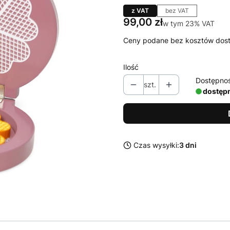
z VAT
bez VAT
Cena
99,00 zł
w tym 23% VAT
w tym
23%
VAT
Ceny podane bez kosztów dos
Ilość
Dostępno
szt.
dostęp
Czas wysyłki:
3 dni