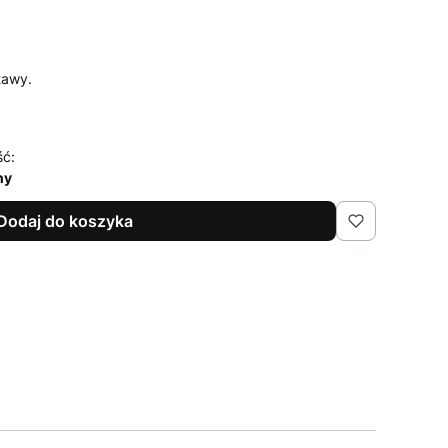
tawy.
ść:
ny
Dodaj do koszyka