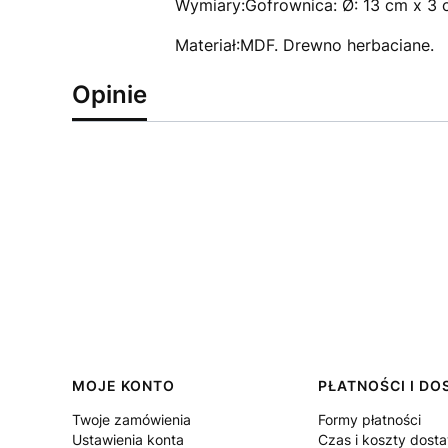
Wymiary:Gofrownica: Ø: 13 cm x 3 c
Materiał:MDF. Drewno herbaciane.
Opinie
Linki w stopce
MOJE KONTO
PŁATNOŚCI I D
Twoje zamówienia
Formy płatności
Ustawienia konta
Czas i koszty dost