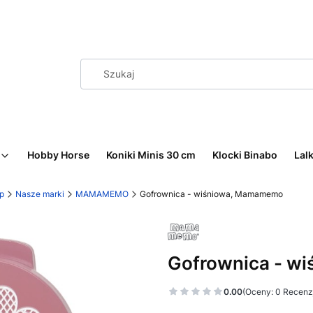
Hobby Horse
Koniki Minis 30 cm
Klocki Binabo
Lalk
p
Nasze marki
MAMAMEMO
Gofrownica - wiśniowa, Mamamemo
Gofrownica - w
0.00
(Oceny: 0 Recenzj